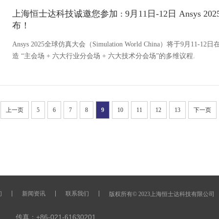
上海恒士达科技诚邀您参加 : 9月11日-12日 Ansys 
布！
Ansys 2025全球仿真大会（Simulation World China）将于9
造 “主会场 + 六大行业分会场 + 六大技术分会场”的多维议程.
上一页
5
6
7
8
9
10
11
12
13
下一页
们
新闻资讯
联系我们
版权所有© 2023上海恒士达科技有限公司
 传真：+86-021-61630201